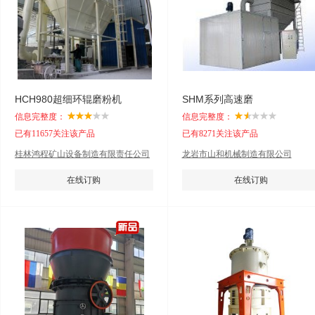
HCH980超细环辊磨粉机
SHM系列高速磨
信息完整度：
信息完整度：
已有11657关注该产品
已有8271关注该产品
桂林鸿程矿山设备制造有限责任公司
龙岩市山和机械制造有限公司
在线订购
在线订购