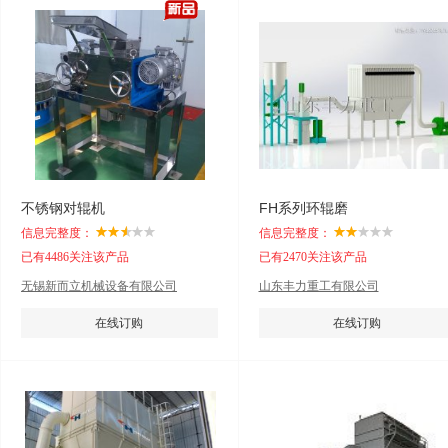
不锈钢对辊机
FH系列环辊磨
信息完整度：
信息完整度：
已有4486关注该产品
已有2470关注该产品
无锡新而立机械设备有限公司
山东丰力重工有限公司
在线订购
在线订购