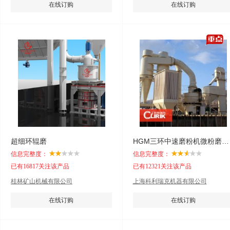
在线订购
在线订购
超细环辊磨
HGM三环中速磨粉机微粉磨生产线
信息完整度：
信息完整度：
已有16817关注该产品
已有12321关注该产品
桂林矿山机械有限公司
上海科利瑞克机器有限公司
在线订购
在线订购