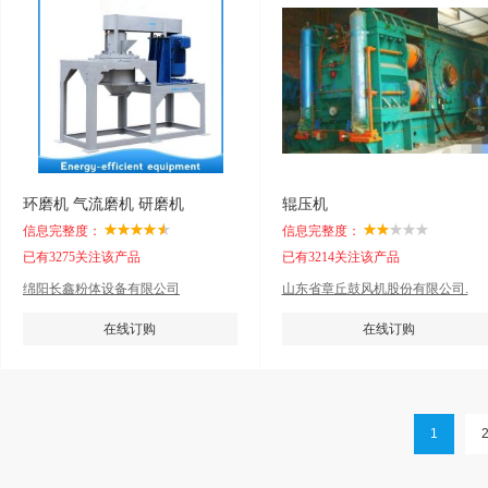
环磨机 气流磨机 研磨机
辊压机
信息完整度：
信息完整度：
已有3275关注该产品
已有3214关注该产品
绵阳长鑫粉体设备有限公司
山东省章丘鼓风机股份有限公司.
在线订购
在线订购
1