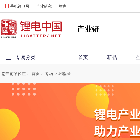
手机锂电网
产业研究
智库
产业链
专属分类
首页
新品
您当前的位置：
首页
>
专场
>
环辊磨