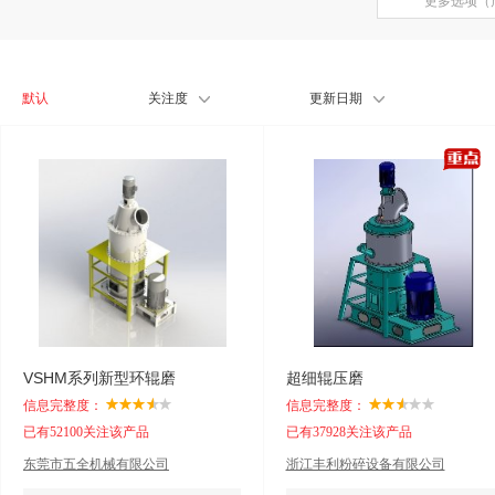
更多选项（
默认
关注度
更新日期
VSHM系列新型环辊磨
超细辊压磨
信息完整度：
信息完整度：
已有52100关注该产品
已有37928关注该产品
东莞市五全机械有限公司
浙江丰利粉碎设备有限公司