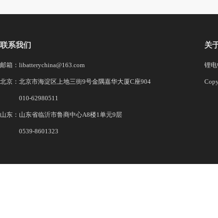
联系我们
关
邮箱：libatterychina@163.com
锂电中
北京：北京市海淀区上地三街9号金隅嘉华大厦C座904
Co
010-62980511
山东：山东省临沂市鲁商中心A8楼1单元9层
0539-8601323