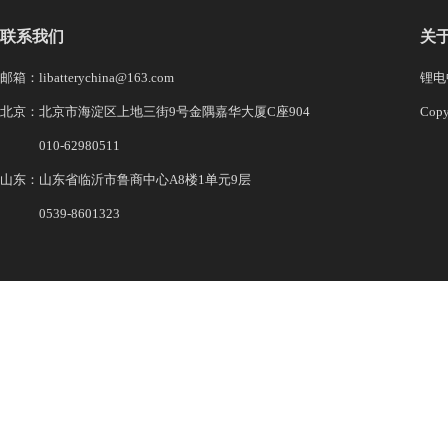
联系我们
关
邮箱：libatterychina@163.com
锂电中
北京：北京市海淀区上地三街9号金隅嘉华大厦C座904
Co
010-62980511
山东：山东省临沂市鲁商中心A8楼1单元9层
0539-8601323