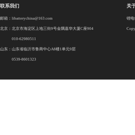
联系我们
关
邮箱：libatterychina@163.com
锂电中
北京：北京市海淀区上地三街9号金隅嘉华大厦C座904
Co
010-62980511
山东：山东省临沂市鲁商中心A8楼1单元9层
0539-8601323