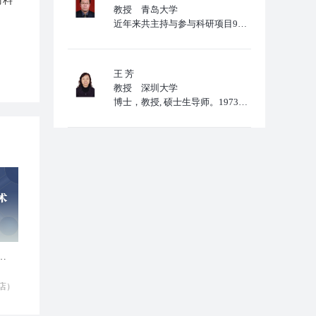
材料
教授 青岛大学
近年来共主持与参与科研项目9项，其中纵向项目8项，横向项目1项，取得国家发明专利4项：“一种直流降压电路”；“一种动力电池电极用放松螺栓”；“一种制备原位掺碳锂离子电池负极材料钛酸锂的方法”；“一种制
王 芳
教授 深圳大学
博士，教授, 硕士生导师。1973年2月生。深圳大学化学与环境工程学院教授。近年来主要从事有机-无机复合材料及锂空气电池材料方面的研究工作。作为项目负责人，承担10项以上省市级项目，且到账经费在300
电池叠层技术与产业链发展研讨会
店）