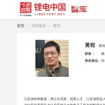
首页
>
演讲嘉宾
>
黄程
黄程
黄
职务：
教
所在单位：
苏
江苏省特聘教授，博士生导师，四青人才，江苏省双创人才。