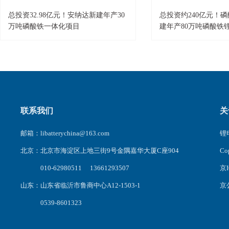
总投资32.98亿元！安纳达新建年产30
总投资约240亿元！
万吨磷酸铁一体化项目
建年产80万吨磷酸铁锂
铁及其上游配套项目
联系我们
关
邮箱：libatterychina@163.com
锂电
北京：北京市海淀区上地三街9号金隅嘉华大厦C座904
C
010-62980511 13661293507
京I
山东：山东省临沂市鲁商中心A12-1503-1
京公
0539-8601323