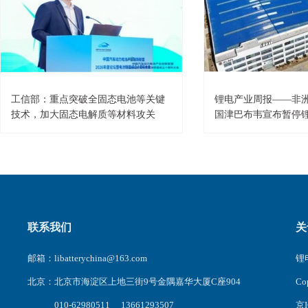
工信部：重点突破全固态电池等关键
锂电产业周报——非
技术，加大固态电解质等材料攻关
国津巴布韦宣布暂停
联系我们
关
邮箱：libatterychina@163.com
锂电
北京：北京市海淀区上地三街9号金隅嘉华大厦C座904
C
010-62980511 13661293507
京I