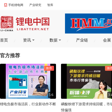
手机锂电网
产业研究
智库
首页
资讯
数据
产业链
会展
官方推荐
推荐
推
5:6
3:
锂电负极市场活跃，行业新动作不断
磷酸铁锂下游需求持续回暖，市
情偏强