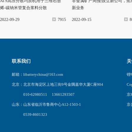
ATS高压分散均质机用于三维石墨
非金属矿产周报|设立新公司，拓
烯-碳纳米管复合浆料分散
新业务
2022-09-29
7915
2022-09-15
8
联系我们
关
邮箱：libatterychina@163.com
锂电
北京：北京市海淀区上地三街9号金隅嘉华大厦C座904
C
010-62980511 13661293507
京I
山东：山东省临沂市鲁商中心A12-1503-1
京公
0539-8601323