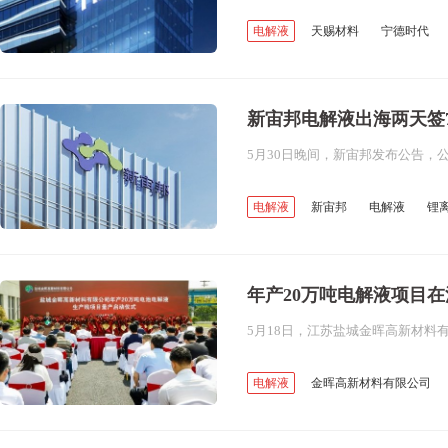
电解液
天赐材料
宁德时代
电解液
锂电池
新宙邦电解液出海两天签
电解液
新宙邦
电解液
锂
新能源
锂
年产20万吨电解液项目
电解液
金晖高新材料有限公司
六氟磷酸锂
锂电池
金晖锂电