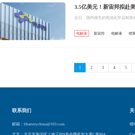
3.5亿美元！新宙邦拟赴
电解液
新宙邦
电解液
锂
环氧乙烷
碳酸酯溶剂
1
2
3
4
5
联系我们
关
邮箱：libatterychina@163.com
锂电
北京：北京市海淀区上地三街9号金隅嘉华大厦C座904
C