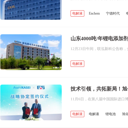
电解液
Enchem
宁德时代
锂离子电池
锂电池
山东4000吨/年锂电添加
电解液
技术引领，共拓新局！旭
电解液
电解液
锂电池
旭
新能源汽车