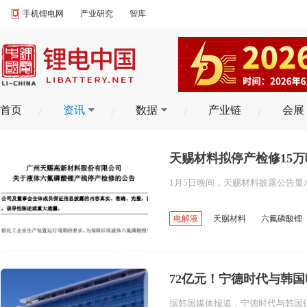
手机锂电网
产业研究
智库
首页
资讯
数据
产业链
会展
天赐材料拟停产检修15
电解液
天赐材料
六氟磷酸锂
锂离子电池
液体六氟磷酸锂
72亿元！宁德时代与韩