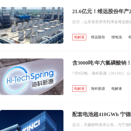
21.6亿元！维远股份年
电解液
维远股份
锂电池
丙烷脱氢
环氧丙烷
含3000吨/年六氟磷酸
电解液
海科新源
电解液
山东新蔚源新材料
六氟磷酸钠
配套电池超410GWh 