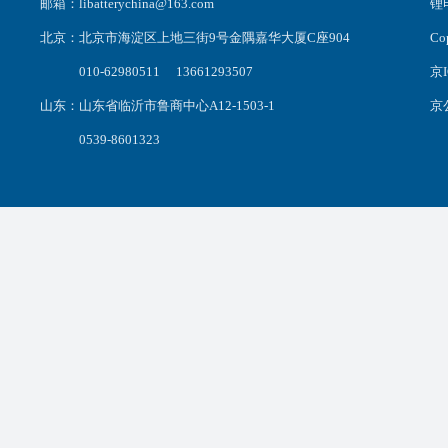
邮箱：libatterychina@163.com
锂电
北京：北京市海淀区上地三街9号金隅嘉华大厦C座904
C
010-62980511 13661293507
京I
山东：山东省临沂市鲁商中心A12-1503-1
京公
0539-8601323