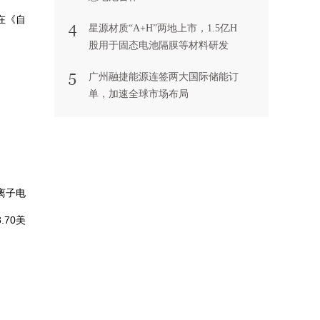
题发表在《自
星源材质“A+H”两地上市，1.5亿H
股用于固态电池隔膜等材料研发
广州融捷能源连签两大国际储能订
单，加速全球市场布局
离子电
.70美