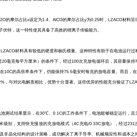
摩尔占比x设定为1.4、AlCl3的摩尔占比y为0.25时，LZACO材料
电子伏特，这一特性使其具备了高效的锂离子传输能力。
LZACO材料具有较低的硬度和杨氏模量。这种特性有助于在电池运行过
20毫克每平方厘米）的条件下，经过100次充放电循环后，其容量保持
池在10C的高倍率条件下，仍能保持75.5毫安时每克的放电容量。而且，在
2%，与对比电解质相比，优势十分显著。这些优异的性能充分验证了LZA
池测试结果显示，在30℃、0.1C的工作条件下，电池能够稳定运行，且
别，支持快充慢放的充放电模式（4C充电/0.33C放电），经过231
存以及非晶化结构的设计策略，成功解决了离子导率、机械顺应性和成本之