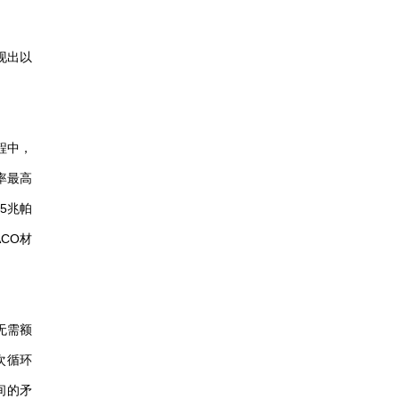
呈现出以
程中，
率最高
5兆帕
CO材
无需额
次循环
间的矛