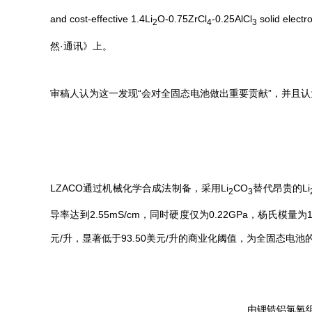
and cost-effective 1.4Li
O-0.75ZrCl
-0.25AlCl
solid electr
2
4
3
然·通讯》上。
审稿人认为这一发现“会对全固态电池做出重要贡献”，并且认
LZACO通过机械化学合成法制备，采用Li
CO
替代昂贵的Li
2
3
导率达到2.55mS/cm，同时硬度仅为0.22GPa，杨氏模量
元/升，显著低于93.50美元/升的商业化阈值，为全固态电
由锂锆铝氯氧