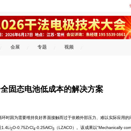
会展
专题
视频
一全固态电池低成本的解决方案
循环时因为需要维持良好界面接触而过于依赖外部压力、难以实际应用的
4Li
O-0.75ZrCl
-0.25AlCl
（LZACO）。该成果以“Mechanically comp
2
4
3