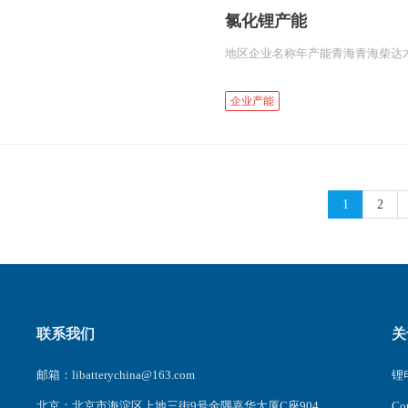
氯化锂产能
企业产能
1
2
联系我们
关
邮箱：libatterychina@163.com
锂电
北京：北京市海淀区上地三街9号金隅嘉华大厦C座904
C