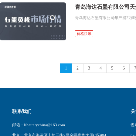
青岛海达石墨有限公司天
价格快讯
1
2
3
4
5
6
联系我们
关
邮箱：libatterychina@163.com
锂电
北京：北京市海淀区上地三街9号金隅嘉华大厦C座904
C