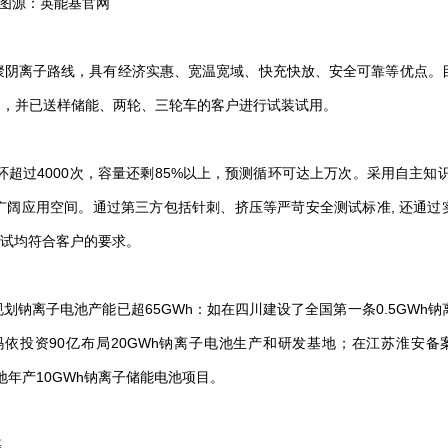
图源：
英能基
官网
聚阴离子路线，具有经济实惠、宽温宽域、快充快放、安全可靠等优点。
池产品，并已送样储能、两轮、三轮车的客户进行试装试用。
循环超过4000次，容量还剩85%以上，预测循环可达上万次。采用自主知识
阔应用空间。通过第三方包括针刺、挤压等严苛安全测试标准, 还通过
测试均符合客户的要求。
钠离子电池产能已超65GWh：如在四川建设了全国第一条0.5GWh钠
依投资90亿布局20GWh钠离子电池生产和研发基地；在江苏淮安备
地年产10GWh钠离子储能电池项目。
等