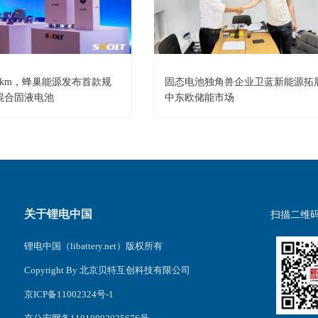
0km，蜂巢能源发布首款规
固态电池独角兽企业卫蓝新能源拓
混合固液电池
中东欧储能市场
关于锂电中国
扫描二维
锂电中国（libattery.net）版权所有
Copyright By 北京贝特互创科技有限公司
京ICP备11002324号-1