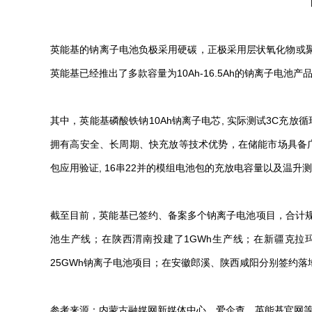
英能基
的钠离子电池负极采用硬碳，正极采用层状氧化物或
英能基已经推出了多款容量为10Ah-16.5Ah的钠离子电
其中，英能基磷酸铁钠10Ah钠离子电芯, 实际测试3C充放
拥有高安全、长周期、快充放等技术优势，在储能市场具备广
包应用验证, 16串22并的模组电池包的充放电容量以及温升
截至目前，英能基已签约、备案多个钠离子电池项目，合计规划
池生产线；在陕西渭南投建了1GWh生产线；在新疆克拉玛
25GWh钠离子电池项目；在安徽郎溪、陕西咸阳分别签约落
参考来源：内蒙古融媒网新媒体中心、爱企查、
英能基
官网