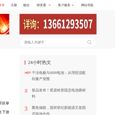
登录
注册
微信
锂享通
客户服务
网站导航
24小时热文
干法电极与4680电池：从理想适配
到量产突围
新品发布！星源材质固态电池膜材
料
开区举
聚焦储能，国祥世纪新能源又签固
上下游
态电池合作