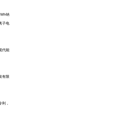
Wh钠
离子电
现代能
技有限
专利，