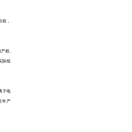
目前，
产权,
实际组
离子电
案年产