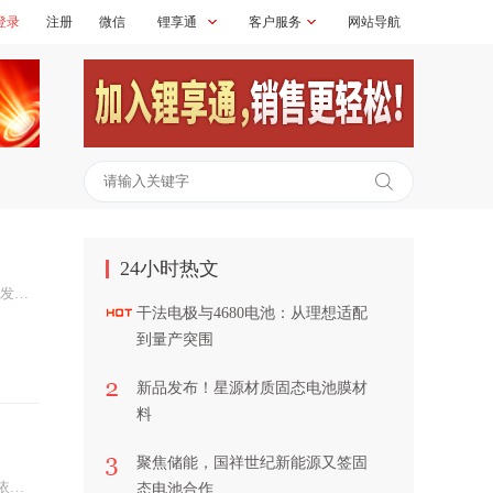
登录
注册
微信
锂享通
客户服务
网站导航
24小时热文
6月17日，厦门大学材料学院彭栋梁、谢清水团队联合美国西北大学李坚涛博士，在《Nature》期刊上发表研究成果，提出了一种高效快速的化成策略，旨在破解富锂锰基正极材料高容量与长循环性能难以兼顾的难题，为基于富锂层状氧化物正极的锂电池实际应用提供了理论依据和技术路径。锂离子电池的化成工艺对电池性能和制...
干法电极与4680电池：从理想适配
到量产突围
新品发布！星源材质固态电池膜材
料
聚焦储能，国祥世纪新能源又签固
1月8日，中国科学技术大学马骋教授团队针对全固态电池在循环时因为需要维持良好界面接触而过于依赖外部压力、难以实际应用的问题提出了一种低成本的解决方案——一种新型氧氯化物固态电解质1.4Li2O-0.75ZrCl4-0.25AlCl3（LZACO）。该成果以“Mechanically complian...
态电池合作