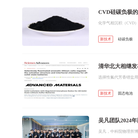
CVD硅碳负极
新技术
硅碳负极
碳
清华北大相继发
新技术
固态电池
锂硫电池
全固态电
吴凡团队2024