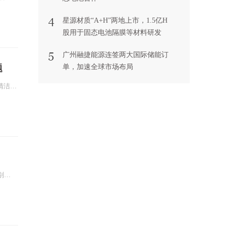
星源材质“A+H”两地上市，1.5亿H
股用于固态电池隔膜等材料研发
广州融捷能源连签两大国际储能订
题
单，加速全球市场布局
10月8日，中国科学院物理研究所发布消息称，中国科学院物理研究所/北京凝聚态物理国家研究中心清洁能源（E01组）黄学杰研究员课题组全固态金属锂电池固-固界面接触研究取得新进展。全固态金属锂电池因高安全性和能量密度双重优势潜力，被视为下一代储能器件突破的重要方向，解决固-固界面动态接触问题是推进工程化...
全固态电池是采用固态电极和固态电解质的电池。固态电池的正极材料与液态电解质电池没有太大差别，负极材料主要选用金属锂、锂合金或硅基负极等。与液态锂离子电池不同，固态电池中的固态电解质替代了液态锂离子电池的液态电解质和隔膜，其核心即是开发具有高机械性能、高离子电导率、优异电化学和热稳定性、以及与电极材料...