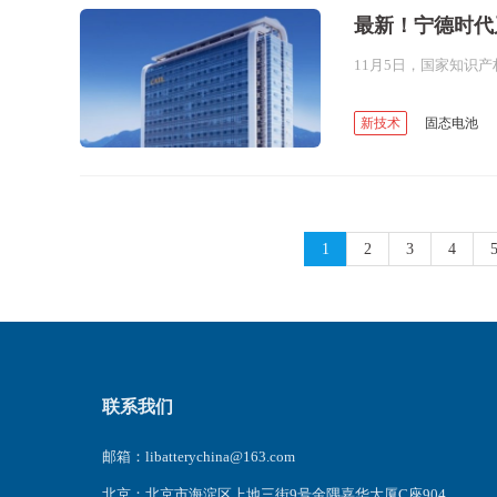
最新！宁德时代
新技术
固态电池
硫化物固态电池
固
1
2
3
4
联系我们
邮箱：libatterychina@163.com
北京：北京市海淀区上地三街9号金隅嘉华大厦C座904