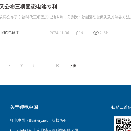
又公布三项固态电池专利
固态电解质
2024-11-06
0
24854
态电解质膜
宁德时代
5
6
7
8
...
10
下页
关于锂电中国
扫描二维
锂电中国（libattery.net）版权所有
Copyright By 北京贝特互创科技有限公司