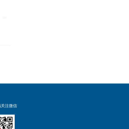
11月5日，国家知识产权局公布了宁德时代三项固态电池专利，分别为“改性固态电解质及其制备方法、固态电池及用电装置”、“固态电解质膜及其制备方法、固态电池、用电装置”和“固态电池单体及其制造方法”。改性固态电解质及其制备方法、固态电池及用电装置本申请涉及一种改性固态电解质及其制备方法、固态电池及用电装...
码关注微信