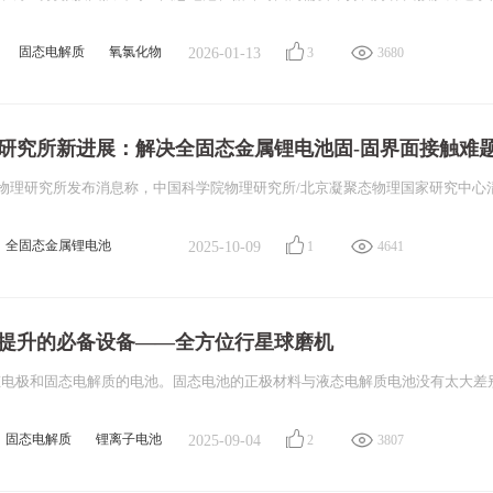
固态电解质
氧氯化物
2026-01-13
3
3680
氧化物固态电解质
研究所新进展：解决全固态金属锂电池固-固界面接触难
全固态金属锂电池
2025-10-09
1
4641
池负极
硫化物电解质
提升的必备设备——全方位行星球磨机
固态电解质
锂离子电池
2025-09-04
2
3807
材料