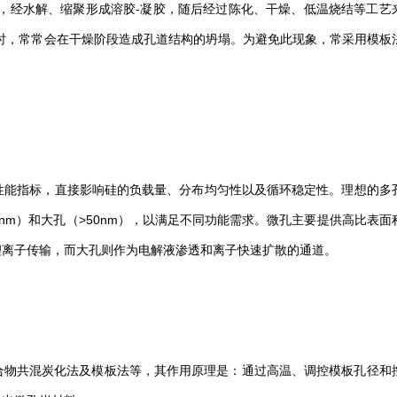
，经水解、缩聚形成溶胶-凝胶，随后经过陈化、干燥、低温烧结等工艺
时，常常会在干燥阶段造成孔道结构的坍塌。为避免此现象，常采用模板
性能指标，直接影响硅的负载量、分布均匀性以及循环稳定性。理想的多
0nm）和大孔（>50nm），以满足不同功能需求。微孔主要提供高比表面
锂离子传输，而大孔则作为电解液渗透和离子快速扩散的通道。
合物共混炭化法及模板法等，其作用原理是：通过高温、调控模板孔径和