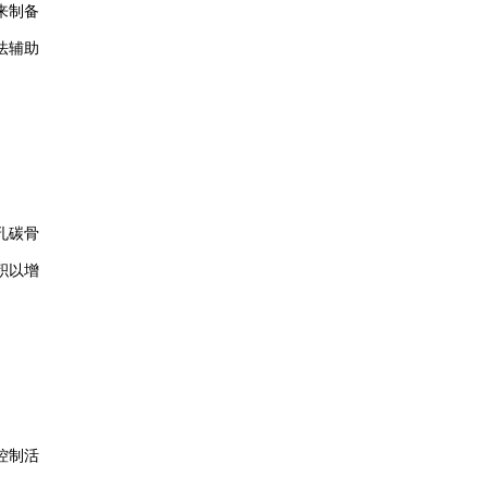
来制备
法辅助
孔碳骨
积以增
控制活