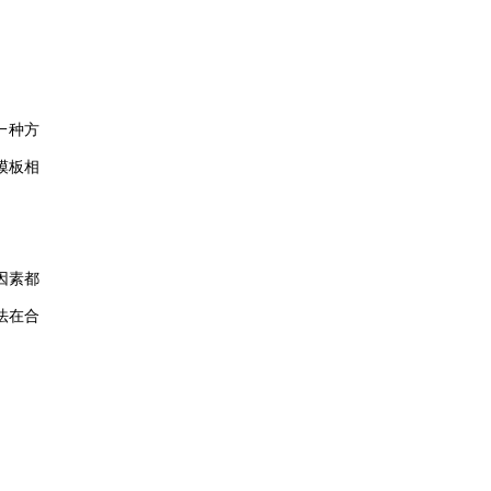
一种方
模板相
因素都
法在合