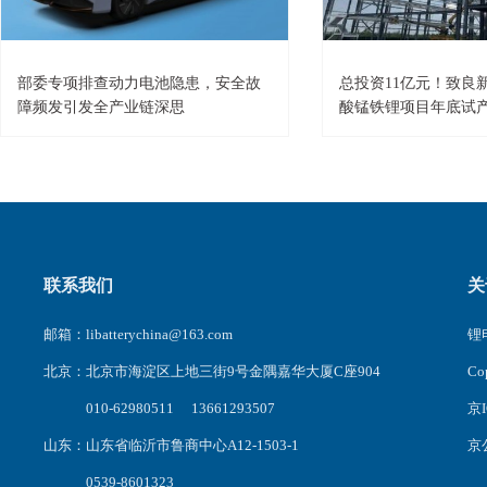
部委专项排查动力电池隐患，安全故
总投资11亿元！致良
障频发引发全产业链深思
酸锰铁锂项目年底试
联系我们
关
邮箱：libatterychina@163.com
锂电
北京：北京市海淀区上地三街9号金隅嘉华大厦C座904
C
010-62980511 13661293507
京I
山东：山东省临沂市鲁商中心A12-1503-1
京公
0539-8601323