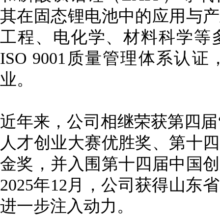
其在固态锂电池中的应用与产
工程、电化学、材料科学等
ISO 9001质量管理体系
业。
近年来，公司相继荣获第四届“
人才创业大赛优胜奖、第十四
金奖，并入围第十四届中国创
2025年12月，公司获得山
进一步注入动力。