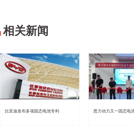
相关新闻
比亚迪发布多项固态电池专利
恩力动力又一固态电