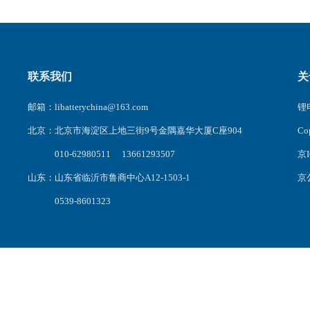
联系我们
关
邮箱：libatterychina@163.com
锂电
北京：北京市海淀区上地三街9号金隅嘉华大厦C座904
C
010-62980511 13661293507
京I
山东：山东省临沂市鲁商中心A12-1503-1
京公
0539-8601323