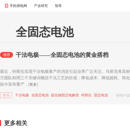
手机锂电网
产业研究
智库
全固态电池
干法电极——全固态电池的黄金搭档
推荐
最近，特斯拉实现干法电极量产的消息引起业界广泛关注。马斯克将其称
方团队则用三个关键词概括干法工艺的价值：降低成本、降低能耗、简化复
如今宣布量产，
[更多]
资讯
干法电极
全固态电池
硫化物固态电解质
特斯拉
固态电池
|
锂电中国
更多相关