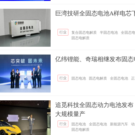
巨湾技研全固态电池A样电芯
行业
复合固态电解质
半固态电池
全固态
固态电解质
亿纬锂能、奇瑞相继发布固态
行业
固态电池
固态电解质
全固态电池
正
追觅科技全固态动力电池发布，2
大规模量产
行业
固态电池
全固态电池
新能源汽车
动
固态电解质