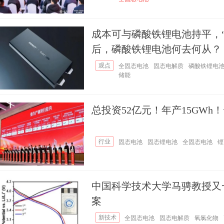
成本可与磷酸铁锂电池持平，
后，磷酸铁锂电池何去何从？
观点
全固态电池
固态电解质
磷酸铁锂电
储能
总投资52亿元！年产15GW
行业
固态电池
固态锂电池
全固态电池
锂
中国科学技术大学马骋教授又
案
新技术
全固态电池
固态电解质
氧氯化物