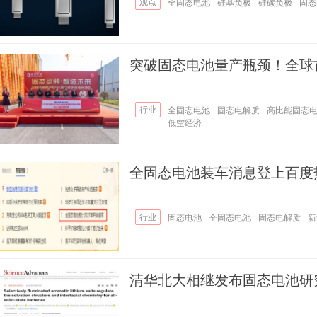
观点
全固态电池
硅基负极
硅碳负极
固态
突破固态电池量产瓶颈！全球
行业
全固态电池
固态电解质
高比能固态
低空经济
全固态电池装车消息登上百度
行业
固态电池
全固态电池
固态电解质
新
清华北大相继发布固态电池研