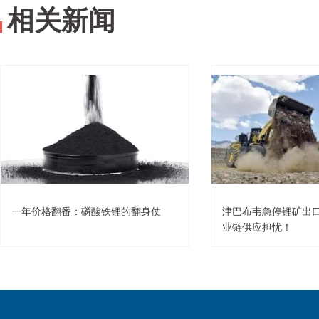
相关新闻
一年价格翻番：磷酸铁锂的翻身仗
津巴布韦急停锂矿出
业链供应担忧！