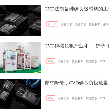
CVD法制备硅碳负极材料的工
新工艺
硅基负极
硅碳负极
负极材料
化学
CVD硅碳负极产业化，“铲子
观点
硅基负极
负极材料
硅碳负极
CVD
原材降价，CVD硅基负极放量
观点
硅基负极
负极材料
硅碳负极
CVD