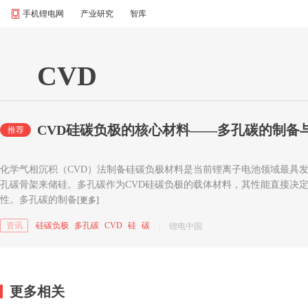
手机锂电网
产业研究
智库
CVD
CVD硅碳负极的核心材料——多孔碳的制备
推荐
化学气相沉积（CVD）法制备硅碳负极材料是当前锂离子电池领域最具
孔碳骨架来储硅。多孔碳作为CVD硅碳负极的载体材料，其性能直接决
性。多孔碳的制备
[更多]
资讯
硅碳负极
多孔碳
CVD
硅
碳
|
锂电中国
更多相关