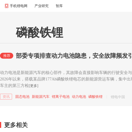
手机锂电网
产业研究
智库
磷酸铁锂
部委专项排查动力电池隐患，安全故障频发
推荐
动力电池是新能源汽车的核心部件，其故障会直接影响车辆的行驶安全与
2026年以来，搭载某品牌177Ah磷酸铁锂电芯的新能源营运车辆，集
车主的第三方检
[更多]
资讯
固态电池
新能源汽车
锂离子电池
动力电池
磷酸铁锂
|
锂电中国
更多相关