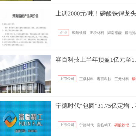
上调2000元/吨！磷酸铁锂龙
企业
磷酸铁锂
正极材料
湖南裕能
锂电池
容百科技上半年预盈1亿元至1.
上市公司
正极材料
容百科技
三元材料
磷
宁德时代“包圆”31.75亿定
上市公司
宁德时代
富临精工
磷酸铁锂
正