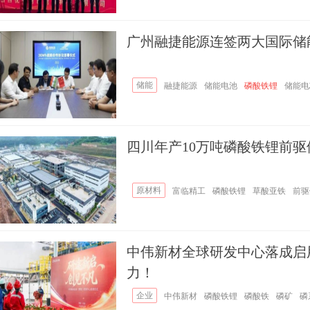
广州融捷能源连签两大国际储
储能
融捷能源
储能电池
磷酸铁锂
储能电
四川年产10万吨磷酸铁锂前
原材料
富临精工
磷酸铁锂
草酸亚铁
前驱
中伟新材全球研发中心落成启
力！
企业
中伟新材
磷酸铁锂
磷酸铁
磷矿
磷