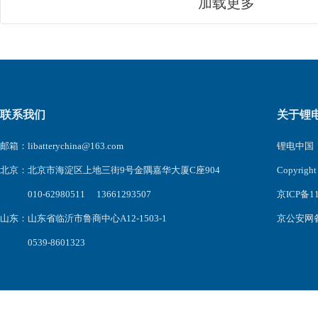
加载更多
联系我们
关于锂
邮箱：libatterychina@163.com
锂电中国（l
北京：北京市海淀区上地三街9号金隅嘉华大厦C座904
Copyri
010-62980511 13661293507
京ICP备11
山东：山东省临沂市鲁商中心A12-1503-1
京公安网备1
0539-8601323