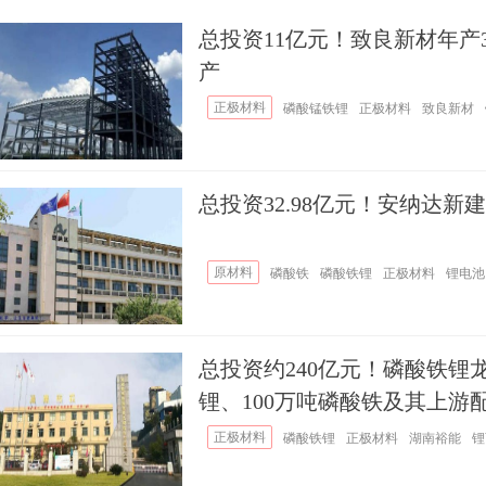
总投资11亿元！致良新材年产
产
正极材料
磷酸锰铁锂
正极材料
致良新材
总投资32.98亿元！安纳达新
原材料
磷酸铁
磷酸铁锂
正极材料
锂电池
总投资约240亿元！磷酸铁锂
锂、100万吨磷酸铁及其上游
正极材料
磷酸铁锂
正极材料
湖南裕能
锂