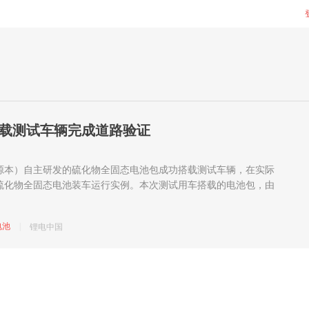
载测试车辆完成道路验证
源本）自主研发的硫化物全固态电池包成功搭载测试车辆，在实际
硫化物全固态电池装车运行实例。本次测试用车搭载的电池包，由
电池
|
锂电中国