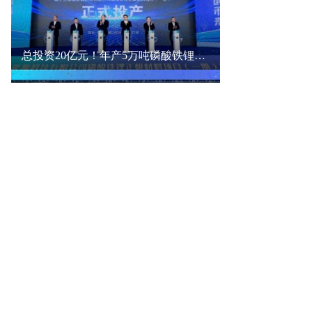
总投资20亿元！年产5万吨磷酸铁锂循环项目（一期）投产