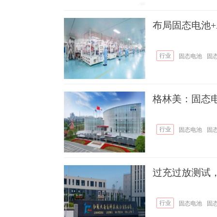
布局固态电池+
行业
固态电池
固
格林美：固态
行业
固态电池
固
过充过放测试，
行业
固态电池
固