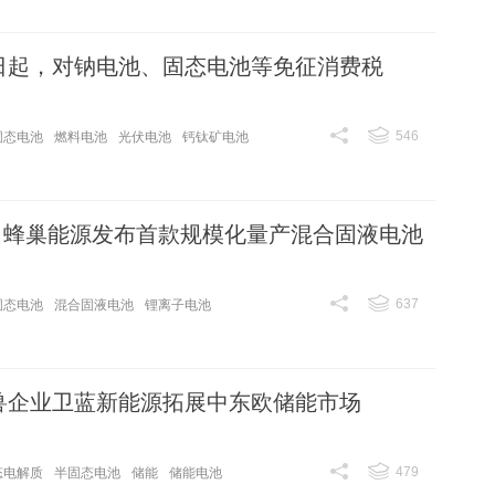
1日起，对钠电池、固态电池等免征消费税
546
固态电池
燃料电池
光伏电池
钙钛矿电池
点击
546
m，蜂巢能源发布首款规模化量产混合固液电池
637
固态电池
混合固液电池
锂离子电池
点击
637
兽企业卫蓝新能源拓展中东欧储能市场
479
态电解质
半固态电池
储能
储能电池