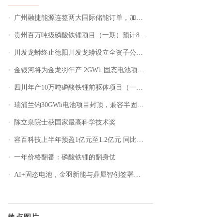
广州融捷能源连签两大国际储能订单，加速全球市场布局
贵州百万吨级磷酸铁锂项目（一期）预计8月投产！
川发龙蟒终止德阳川发龙蟒设立全资子公司投建磷酸铁锂项目
金银河将为金龙羽年产 2GWh 固态电池项目供应装备
四川年产10万吨磷酸铁锂前驱体项目（一期）正式投产！
瑞浦兰钧30GWh电池项目封顶，兼容半固态电池技术
陈立泉院士获国家最高科学技术奖
容百科技上半年预盈1亿元至1.2亿元 同比扭亏！
一年价格翻番：磷酸铁锂的翻身仗
AI+固态电池，金羽新能与鼎犀智创签署固态电池相关合作