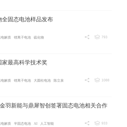
点击
479
物全固态电池样品发布
793
态电解质
锂离子电池
硫化物
点击
793
国家最高科学技术奖
1088
态电解质
锂离子电池
大圆柱电池
陈立泉
点击
1088
，金羽新能与鼎犀智创签署固态电池相关合作
933
态电解质
半固态电池
AI
人工智能