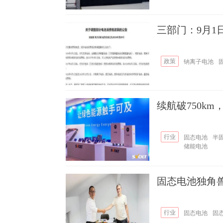
三部门：9月
政策
钠离子电池
续航破750k
行业
固态电池
半
储能电池
固态电池独角
行业
固态电池
固