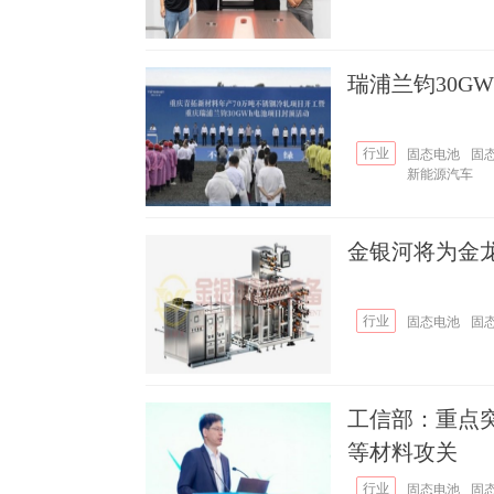
瑞浦兰钧30G
行业
固态电池
固
新能源汽车
金银河将为金龙
行业
固态电池
固
工信部：重点
等材料攻关
行业
固态电池
固