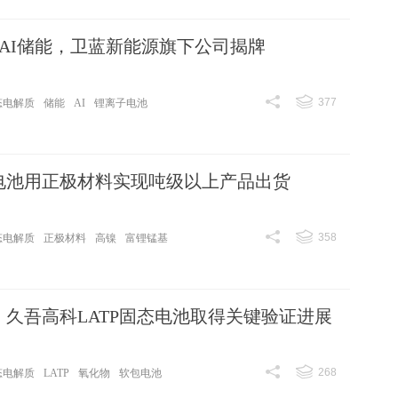
AI储能，卫蓝新能源旗下公司揭牌
377
态电解质
储能
AI
锂离子电池
点击
377
电池用正极材料实现吨级以上产品出货
358
态电解质
正极材料
高镍
富锂锰基
点击
358
久吾高科LATP固态电池取得关键验证进展
268
态电解质
LATP
氧化物
软包电池
点击
268