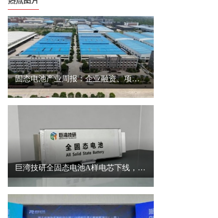
热点图片
固态电池产业周报：企业融资、项目落地、航空应用、冲刺IPO、产品上市，固态电池布局提速
巨湾技研全固态电池A样电芯下线，今年实现GWh级量产